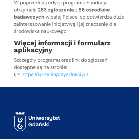
W poprzedniej edycji programu Fundacja
otrzymała
263 zgłoszenia
z
56 ośrodków
badawczych
w całej Polsce, co potwierdza duże
zainteresowanie inicjatywą i jej znaczenie dla
środowiska naukowego.
Więcej informacji i formularz
aplikacyjny
Szczegóły programu oraz link do zgłoszeń
dostępne są na stronie:
👉
https://korzenieprzyszlosci.pl/