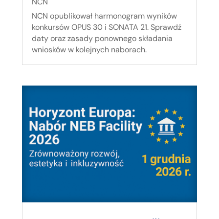
NCN
NCN opublikował harmonogram wyników
konkursów OPUS 30 i SONATA 21. Sprawdź
daty oraz zasady ponownego składania
wniosków w kolejnych naborach.