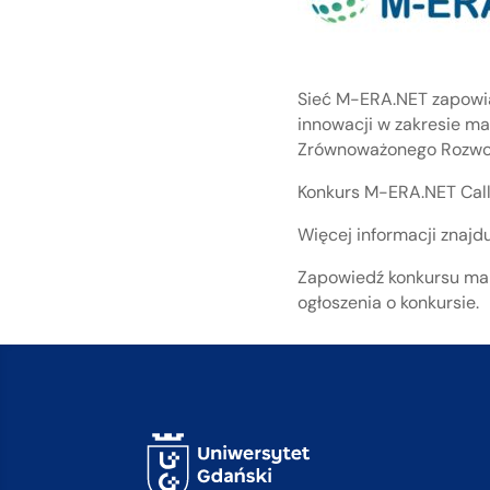
Sieć M-ERA.NET zapowi
innowacji w zakresie ma
Zrównoważonego Rozwo
Konkurs M-ERA.NET Call
Więcej informacji znajd
Zapowiedź konkursu ma c
ogłoszenia o konkursie.