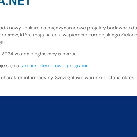
ada nowy konkurs na międzynarodowe projekty badawcze do
teriałów, które mają na celu wspieranie Europejskiego Zielon
ju.
 2024 zostanie ogłoszony 5 marca.
uje się na
stronie internetowej programu
.
harakter informacyjny. Szczegółowe warunki zostaną określo