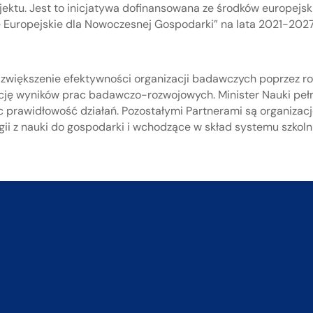
jektu. Jest to inicjatywa dofinansowana ze środków europejs
 Europejskie dla Nowoczesnej Gospodarki” na lata 2021-2027
 zwiększenie efektywności organizacji badawczych poprzez ro
cję wyników prac badawczo-rozwojowych. Minister Nauki pełn
ąc prawidłowość działań. Pozostałymi Partnerami są organiza
gii z nauki do gospodarki i wchodzące w skład systemu szkoln