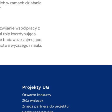
kich w ramach działania
.
zwijanie współpracy z
i rolę koordynującą,
cje badawcze zajmujące
ictwa wyższego i nauki.
Projekty UG
Otwarte konkursy
Złóż wniosek
Znajdź partnera do projektu
Realizujesz projekt