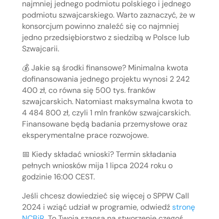
najmniej jednego podmiotu polskiego i jednego
podmiotu szwajcarskiego. Warto zaznaczyć, że w
konsorcjum powinno znaleźć się co najmniej
jedno przedsiębiorstwo z siedzibą w Polsce lub
Szwajcarii.
💰 Jakie są środki finansowe? Minimalna kwota
dofinansowania jednego projektu wynosi 2 242
400 zł, co równa się 500 tys. franków
szwajcarskich. Natomiast maksymalna kwota to
4 484 800 zł, czyli 1 mln franków szwajcarskich.
Finansowane będą badania przemysłowe oraz
eksperymentalne prace rozwojowe.
📅 Kiedy składać wnioski? Termin składania
pełnych wniosków mija 1 lipca 2024 roku o
godzinie 16:00 CEST.
Jeśli chcesz dowiedzieć się więcej o SPPW Call
2024 i wziąć udział w programie, odwiedź
stronę
NCBiR
. To Twoja szansa na stworzenie czegoś