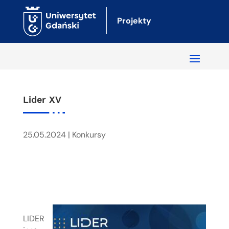
Projekty
Lider XV
25.05.2024
|
Konkursy
LIDER