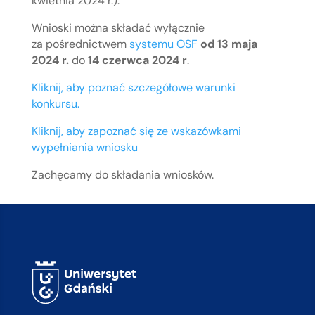
kwietnia 2024 r.).
Wnioski można składać wyłącznie
za pośrednictwem
systemu OSF
od 13 maja
2024 r.
do
14 czerwca 2024 r
.
Kliknij, aby poznać szczegółowe warunki
konkursu.
Kliknij, aby zapoznać się ze wskazówkami
wypełniania wniosku
Zachęcamy do składania wniosków.