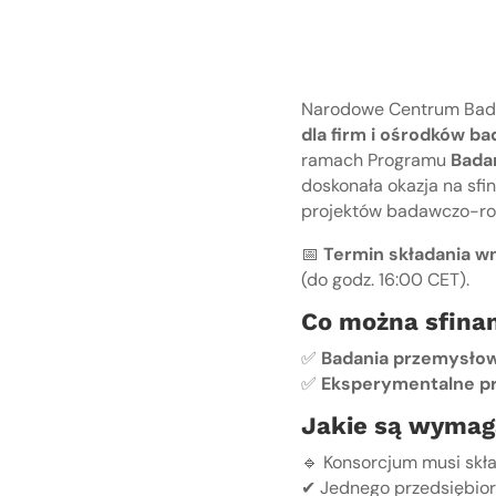
Narodowe Centrum Bada
dla firm i ośrodków ba
ramach Programu
Bada
doskonała okazja na s
projektów badawczo-ro
📅
Termin składania w
(do godz. 16:00 CET).
Co można sfina
✅
Badania przemysło
✅
Eksperymentalne p
Jakie są wymag
🔹 Konsorcjum musi skła
✔ Jednego przedsiębior