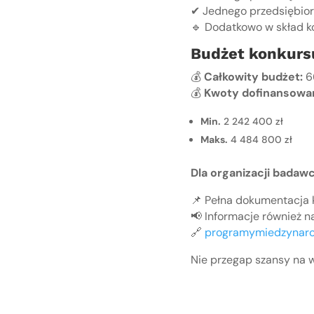
✔ Jednego przedsiębior
🔹 Dodatkowo w skład 
Budżet konkurs
💰
Całkowity budżet:
66
💰
Kwoty dofinansowan
Min.
2 242 400 zł
Maks.
4 484 800 zł
Dla organizacji badaw
📌 Pełna dokumentacja 
📢 Informacje również na
🔗
programymiedzynaro
Nie przegap szansy na 