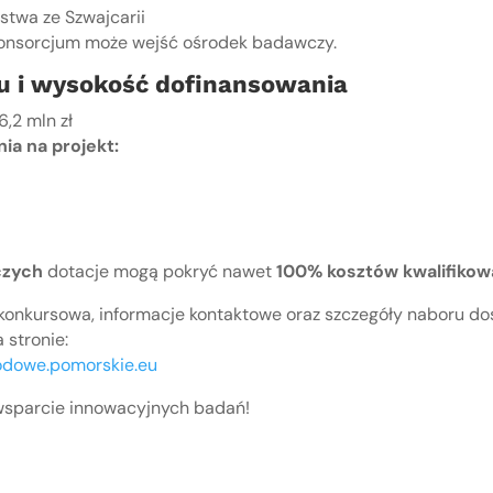
stwa ze Szwajcarii
konsorcjum może wejść ośrodek badawczy.
u i wysokość dofinansowania
,2 mln zł
ia na projekt:
czych
dotacje mogą pokryć nawet
100% kosztów kwalifikow
konkursowa, informacje kontaktowe oraz szczegóły naboru d
 stronie:
dowe.pomorskie.eu
wsparcie innowacyjnych badań!