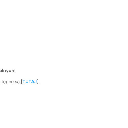
alnych
!
ostępne są
[
TUTAJ
]
.