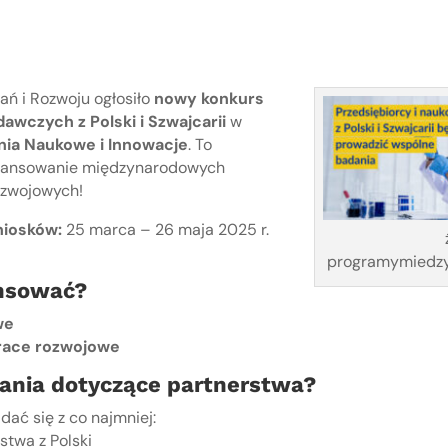
ń i Rozwoju ogłosiło
nowy konkurs
dawczych z Polski i Szwajcarii
w
nia Naukowe i Innowacje
. To
finansowanie międzynarodowych
zwojowych!
niosków:
25 marca – 26 maja 2025 r.
programymiedzy
nsować?
we
race rozwojowe
ania dotyczące partnerstwa?
dać się z co najmniej:
stwa z Polski