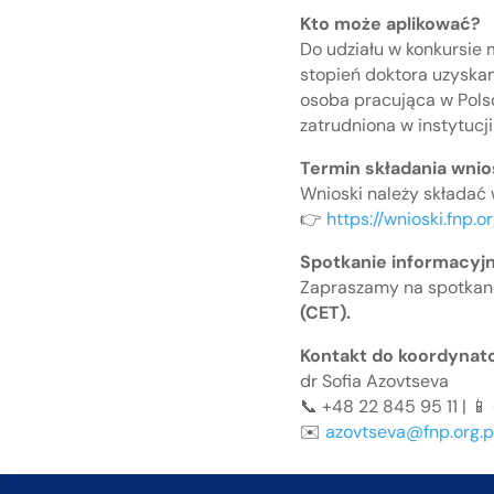
Kto może aplikować?
Do udziału w konkursie 
stopień doktora uzyskan
osoba pracująca w Polsc
zatrudniona w instytucji
Termin składania wnio
Wnioski należy składać
👉
https://wnioski.fnp.o
Spotkanie informacyjn
Zapraszamy na spotkani
(CET).
Kontakt do koordynat
dr Sofia Azovtseva
📞 +48 22 845 95 11 | 📱
✉️
azovtseva@fnp.org.p