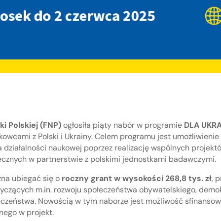
i Polskiej (FNP)
ogłosiła piąty nabór w programie
DLA UKRA
owcami z Polski i Ukrainy. Celem programu jest umożliwien
 działalności naukowej poprzez realizację wspólnych projekt
ecznych w partnerstwie z polskimi jednostkami badawczymi.
na ubiegać się o
roczny grant w wysokości 268,8 tys. zł
, 
tyczących m.in. rozwoju społeczeństwa obywatelskiego, demokr
ieczeństwa. Nowością w tym naborze jest możliwość sfinanso
ego w projekt.