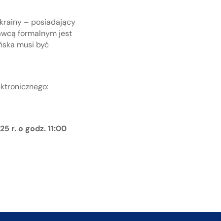
Ukrainy – posiadający
dawcą formalnym jest
ińska musi być
ktronicznego:
5 r. o godz. 11:00