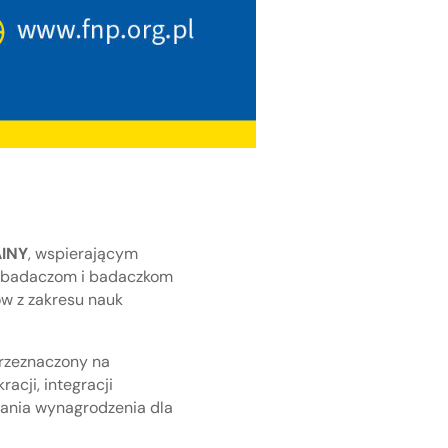
INY
, wspierającym
ie badaczom i badaczkom
ów z zakresu nauk
przeznaczony na
acji, integracji
wania wynagrodzenia dla