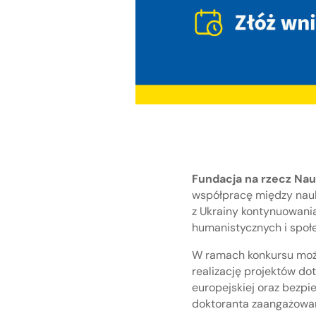
Fundacja na rzecz Nauk
współpracę między nauk
z Ukrainy kontynuowania
humanistycznych i społ
W ramach konkursu moż
realizację projektów do
europejskiej oraz bezp
doktoranta zaangażowan