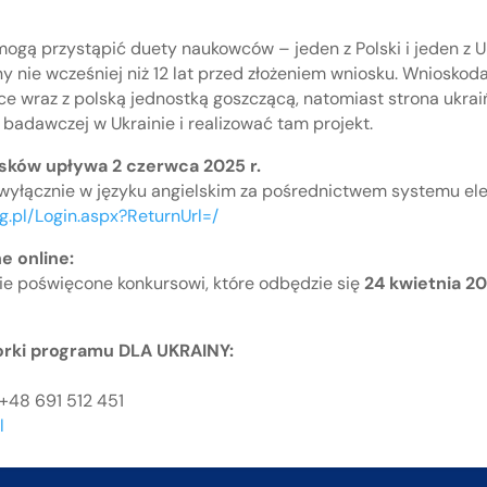
mogą przystąpić duety naukowców – jeden z Polski i jeden z 
y nie wcześniej niż 12 lat przed złożeniem wniosku. Wniosko
e wraz z polską jednostką goszczącą, natomiast strona ukra
 badawczej w Ukrainie i realizować tam projekt.
sków upływa 2 czerwca 2025 r.
 wyłącznie w języku angielskim za pośrednictwem systemu ele
rg.pl/Login.aspx?ReturnUrl=/
e online:
e poświęcone konkursowi, które odbędzie się
24 kwietnia 202
orki programu DLA UKRAINY:
 +48 691 512 451
l