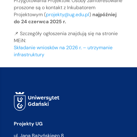
Przygotowania Projektów. Osoby zainteresowane
proszone są o kontakt z Inkubatorem
Projektowym (
projekty@ug.edu.pl
)
najpóźniej
do 24 czerwca 2025 r.
📌 Szczegóły ogłoszenia znajdują się na stronie
MEiN:
Składanie wniosków na 2026 r. – utrzymanie
infrastruktury
Projekty UG
ul. Jana Bażyńskiego 8