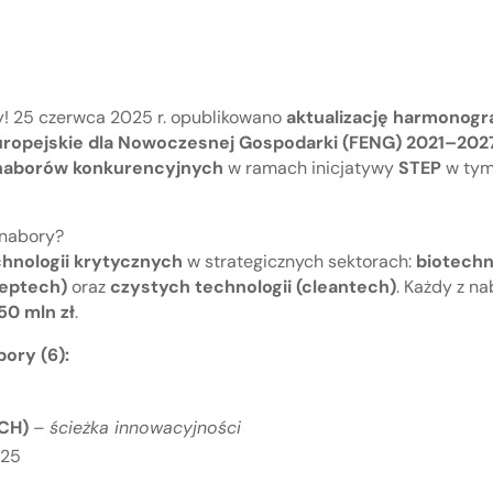
! 25 czerwca 2025 r. opublikowano
aktualizację harmonog
ropejskie dla Nowoczesnej Gospodarki (FENG) 2021–202
naborów konkurencyjnych
w ramach inicjatywy
STEP
w tym
 nabory?
hnologii krytycznych
w strategicznych sektorach:
biotechno
eeptech)
oraz
czystych technologii (cleantech)
. Każdy z n
50 mln zł
.
ory (6):
ECH)
–
ścieżka innowacyjności
025