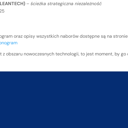
CLEANTECH)
–
ścieżka strategiczna niezależność
025
gram oraz opisy wszystkich naborów dostępne są na stroni
monogram
ekt z obszaru nowoczesnych technologii, to jest moment, by g