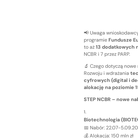
📢 Uwaga wnioskodawcy
programie
Fundusze Eu
to aż
13 dodatkowych 
NCBR i 7 przez PARP.
🔬 Czego dotyczą nowe
Rozwoju i wdrażania
tec
cyfrowych (digital i d
alokację na poziomie 1
STEP NCBR – nowe nab
Biotechnologia (BIOT
📅 Nabór: 22.07-5.09.2
💰 Alokacja: 150 mln zł