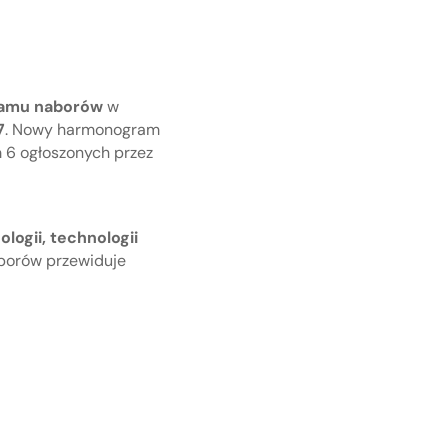
ramu naborów
w
7
. Nowy harmonogram
 6 ogłoszonych przez
logii, technologii
aborów przewiduje