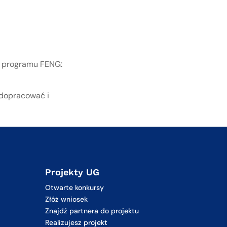
e programu FENG:
o dopracować i
Projekty UG
Otwarte konkursy
Złóż wniosek
Znajdź partnera do projektu
Realizujesz projekt