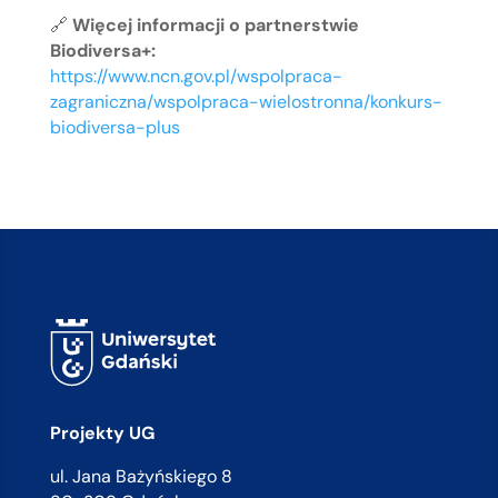
🔗
Więcej informacji o partnerstwie
Biodiversa+:
https://www.ncn.gov.pl/wspolpraca-
zagraniczna/wspolpraca-wielostronna/konkurs-
biodiversa-plus
Projekty UG
ul. Jana Bażyńskiego 8