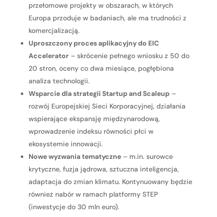
przełomowe projekty w obszarach, w których
Europa przoduje w badaniach, ale ma trudności z
komercjalizacją.
Uproszczony proces aplikacyjny do EIC
Accelerator
– skrócenie pełnego wniosku z 50 do
20 stron, oceny co dwa miesiące, pogłębiona
analiza technologii.
Wsparcie dla strategii Startup and Scaleup
–
rozwój Europejskiej Sieci Korporacyjnej, działania
wspierające ekspansję międzynarodową,
wprowadzenie indeksu równości płci w
ekosystemie innowacji.
Nowe wyzwania tematyczne
– m.in. surowce
krytyczne, fuzja jądrowa, sztuczna inteligencja,
adaptacja do zmian klimatu. Kontynuowany będzie
również nabór w ramach platformy STEP
(inwestycje do 30 mln euro).