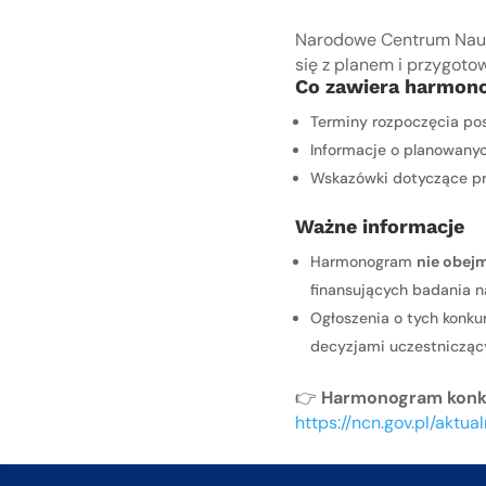
Narodowe Centrum Nauk
się z planem i przygot
Co zawiera harmon
Terminy rozpoczęcia po
Informacje o planowany
Wskazówki dotyczące pr
Ważne informacje
Harmonogram
nie obej
finansujących badania n
Ogłoszenia o tych konku
decyzjami uczestniczący
👉
Harmonogram konku
https://ncn.gov.pl/ak