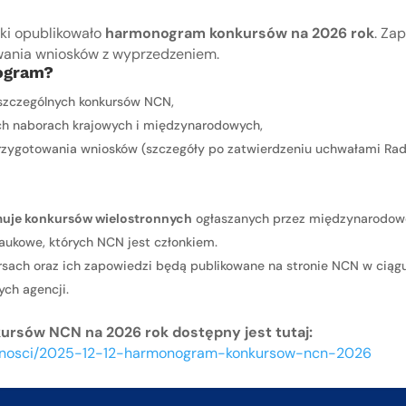
i opublikowało
harmonogram konkursów na 2026 rok
. Za
owania wniosków z wyprzedzeniem.
ogram?
szczególnych konkursów NCN,
ch naborach krajowych i międzynarodowych,
zygotowania wniosków (szczegóły po zatwierdzeniu uchwałami Ra
muje konkursów wielostronnych
ogłaszanych przez międzynarodowe
aukowe, których NCN jest członkiem.
rsach oraz ich zapowiedzi będą publikowane na stronie NCN w ciągu
ch agencji.
rsów NCN na 2026 rok dostępny jest tutaj:
tualnosci/2025-12-12-harmonogram-konkursow-ncn-2026