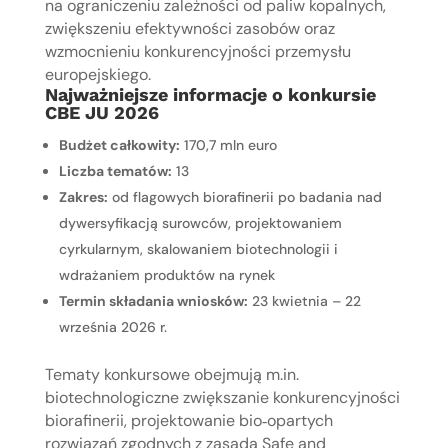
na ograniczeniu zależności od paliw kopalnych,
zwiększeniu efektywności zasobów oraz
wzmocnieniu konkurencyjności przemysłu
europejskiego.
Najważniejsze informacje o konkursie
CBE JU 2026
Budżet całkowity:
170,7 mln euro
Liczba tematów:
13
Zakres:
od flagowych biorafinerii po badania nad
dywersyfikacją surowców, projektowaniem
cyrkularnym, skalowaniem biotechnologii i
wdrażaniem produktów na rynek
Termin składania wniosków:
23 kwietnia – 22
września 2026 r.
Tematy konkursowe obejmują m.in.
biotechnologiczne zwiększanie konkurencyjności
biorafinerii, projektowanie bio‑opartych
rozwiązań zgodnych z zasadą Safe and