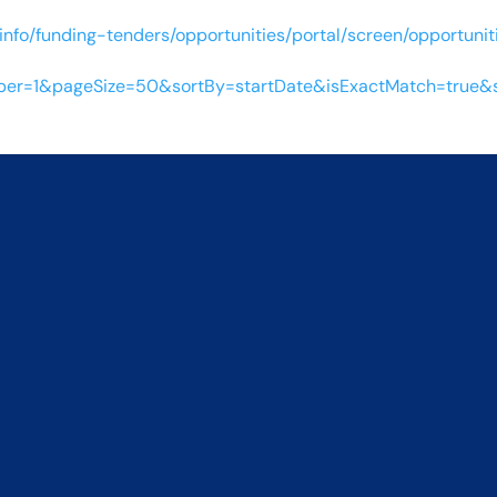
/info/funding-tenders/opportunities/portal/screen/opportuniti
r=1&pageSize=50&sortBy=startDate&isExactMatch=true&s