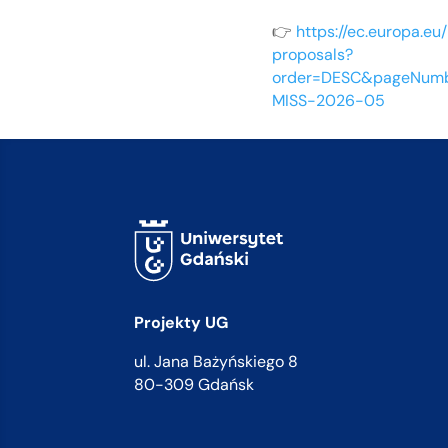
👉
https://ec.europa.eu
proposals?
order=DESC&pageNumbe
MISS-2026-05
Projekty UG
ul. Jana Bażyńskiego 8
80-309 Gdańsk