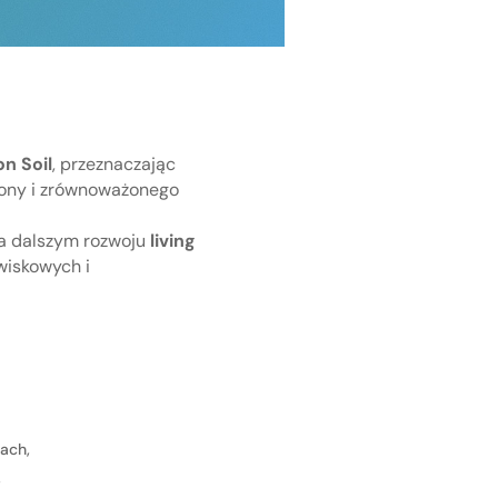
on Soil
, przeznaczając
rony i zrównoważonego
na dalszym rozwoju
living
wiskowych i
ach,
,