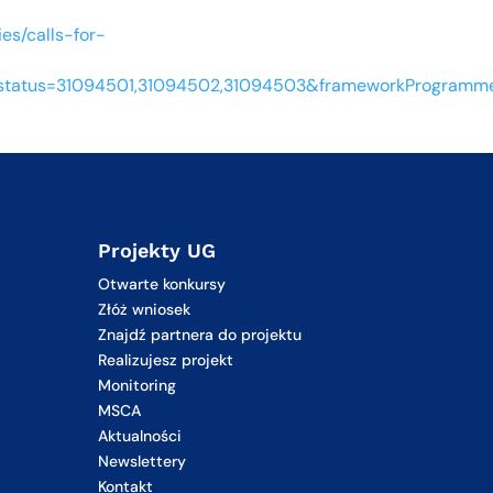
es/calls-for-
tatus=31094501,31094502,31094503&frameworkProgramme
Projekty UG
Otwarte konkursy
Złóż wniosek
Znajdź partnera do projektu
Realizujesz projekt
Monitoring
MSCA
Aktualności
Newslettery
Kontakt