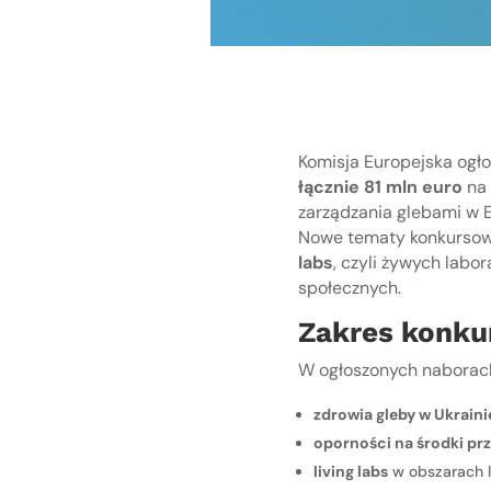
Komisja Europejska og
łącznie 81 mln euro
na 
zarządzania glebami w E
Nowe tematy konkursowe
labs
, czyli żywych labo
społecznych.
Zakres konku
W ogłoszonych naborach
zdrowia gleby w Ukraini
oporności na środki p
living labs
w obszarach l