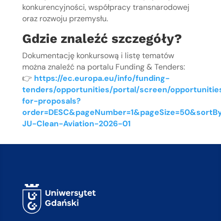
konkurencyjności, współpracy transnarodowej
oraz rozwoju przemysłu.
Gdzie znaleźć szczegóły?
Dokumentację konkursową i listę tematów
można znaleźć na portalu Funding & Tenders:
👉
https://ec.europa.eu/info/funding-
tenders/opportunities/portal/screen/opportunities
for-proposals?
order=DESC&pageNumber=1&pageSize=50&sortBy=s
JU-Clean-Aviation-2026-01