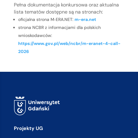
Pełna dokumentacja konkursowa oraz aktualna
lista tematów dostępne są na stronach:
oficjalna strona M‑ERA.NET:
m-era.net
strona NCBR z informacjami dla polskich
wnioskodawców:
https://www.gov.pl/web/ncbr/m-eranet-4-call-
2026
Projekty UG