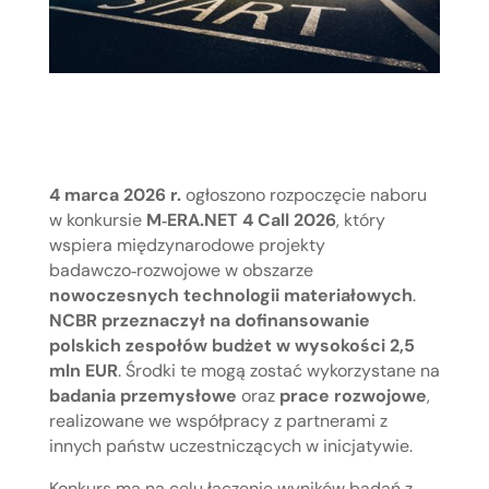
4 marca 2026 r.
ogłoszono rozpoczęcie naboru
w konkursie
M‑ERA.NET 4 Call 2026
, który
wspiera międzynarodowe projekty
badawczo‑rozwojowe w obszarze
nowoczesnych technologii materiałowych
.
NCBR przeznaczył na dofinansowanie
polskich zespołów budżet w wysokości 2,5
mln EUR
. Środki te mogą zostać wykorzystane na
badania przemysłowe
oraz
prace rozwojowe
,
realizowane we współpracy z partnerami z
innych państw uczestniczących w inicjatywie.
Konkurs ma na celu łączenie wyników badań z