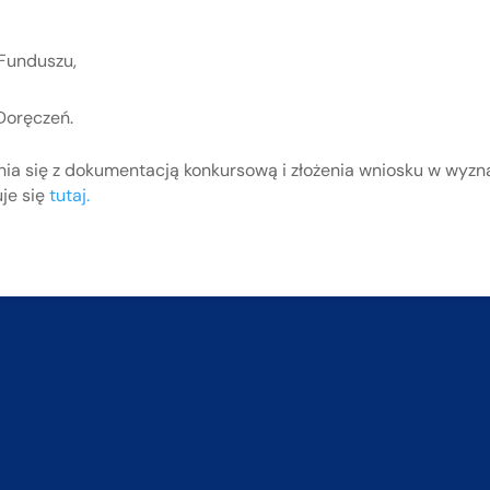
 Funduszu,
Doręczeń.
a się z dokumentacją konkursową i złożenia wniosku w wyzn
uje się
tutaj.