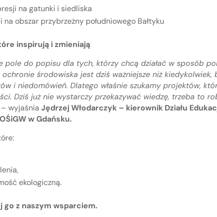
esji na gatunki i siedliska
ji na obszar przybrzeżny południowego Bałtyku
re inspirują i zmieniają
 pole do popisu dla tych, którzy chcą działać w sposób po
i ochronie środowiska jest dziś ważniejsze niż kiedykolwiek
itów i niedomówień. Dlatego właśnie szukamy projektów, któr
ści. Dziś już nie wystarczy przekazywać wiedzę, trzeba to r
– wyjaśnia
Jędrzej Włodarczyk – kierownik Działu Edukacji
OŚiGW w Gdańsku.
óre:
enia,
mość ekologiczną.
j go z naszym wsparciem.