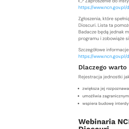
👉 Zaproszenie do insty
https://www.ncn.gov.pl/d
Zgłoszenia, które spełn
Dioscuri. Lista ta pom
Badacze będą jednak mo
programu i zobowiąże się
Szczegółowe informacje 
https://www.ncn.gov.pl/d
Dlaczego warto 
Rejestracja jednostki ja
zwiększa jej rozpoznaw
umożliwia zagranicznym
wspiera budowę interdy
Webinaria NC