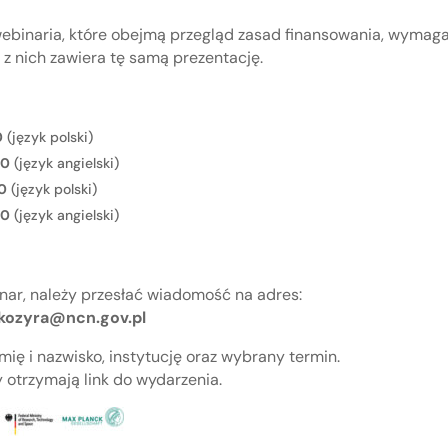
webinaria, które obejmą przegląd zasad finansowania, wymag
 z nich zawiera tę samą prezentację.
0
(język polski)
00
(język angielski)
0
(język polski)
00
(język angielski)
nar, należy przesłać wiadomość na adres:
-kozyra@ncn.gov.pl
mię i nazwisko, instytucję oraz wybrany termin.
y otrzymają link do wydarzenia.