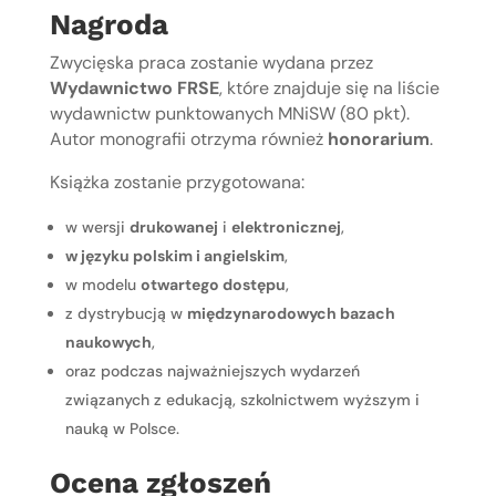
Nagroda
Zwycięska praca zostanie wydana przez
Wydawnictwo FRSE
, które znajduje się na liście
wydawnictw punktowanych MNiSW (80 pkt).
Autor monografii otrzyma również
honorarium
.
Książka zostanie przygotowana:
w wersji
drukowanej
i
elektronicznej
,
w języku polskim i angielskim
,
w modelu
otwartego dostępu
,
z dystrybucją w
międzynarodowych bazach
naukowych
,
oraz podczas najważniejszych wydarzeń
związanych z edukacją, szkolnictwem wyższym i
nauką w Polsce.
Ocena zgłoszeń