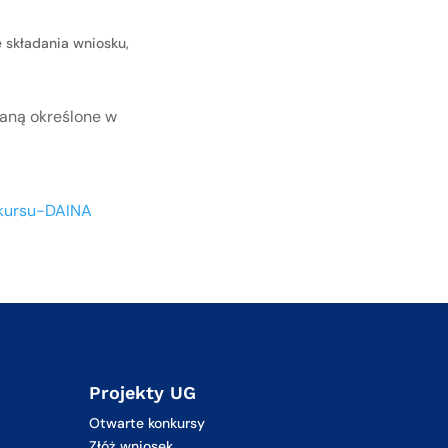
składania wniosku,
taną określone w
nkursu-DAINA
Projekty UG
Otwarte konkursy
Złóż wniosek