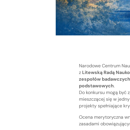
Narodowe Centrum Nau
z
Litewską Radą Nauko
zespołów badawczyc
podstawowych
.
Do konkursu mogą być z
mieszczącej się w jedn
projekty spełniające k
Ocena merytoryczna wn
zasadami obowiązującymi