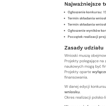
Najważniejsze t
Ogłoszenie konkursu:
15
Termin składania wnio
Termin składania wnios
Ogłoszenie wyników ko
Początek realizacji pro
Zasady udziału
Wnioski muszą obejmo
Projekty polegające na 
naukowych mogą być f
Projekty oparte
wyłącz
finansowania.
W danej edycji konkurs
wniosku
.
Okres realizacji polsk