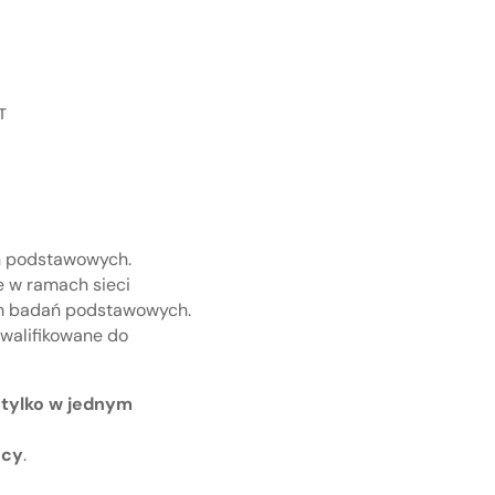
T
ń podstawowych.
e w ramach sieci
ium badań podstawowych.
kwalifikowane do
 tylko w jednym
ęcy
.