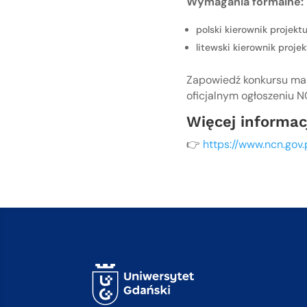
Wymagania formalne:
polski kierownik projek
litewski kierownik proj
Zapowiedź konkursu ma
oficjalnym ogłoszeniu N
Więcej informac
👉
https://www.ncn.gov