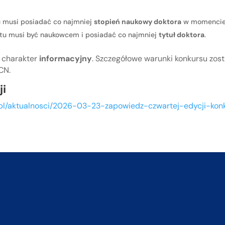
tu musi posiadać co najmniej
stopień naukowy doktora
w momencie 
ektu musi być naukowcem i posiadać co najmniej
tytuł doktora
.
 charakter
informacyjny
. Szczegółowe warunki konkursu zos
CN.
ji
.pl/aktualnosci/2026-03-23-zapowiedz-czwartej-edycji-ko