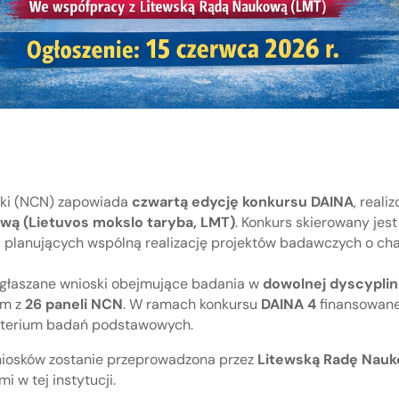
ki (NCN) zapowiada
czwartą edycję konkursu DAINA
, real
wą (Lietuvos mokslo taryba, LMT)
. Konkurs skierowany jes
h
planujących wspólną realizację projektów badawczych o ch
głaszane wnioski obejmujące badania w
dowolnej dyscyplin
ym z
26 paneli NCN
. W ramach konkursu
DAINA 4
finansowane
ryterium badań podstawowych.
iosków zostanie przeprowadzona przez
Litewską Radę Nauk
 w tej instytucji.