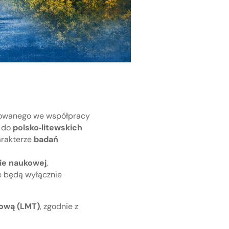
izowanego we współpracy
t do
polsko‑litewskich
arakterze
badań
ie naukowej
,
 będą wyłącznie
ową (LMT)
, zgodnie z