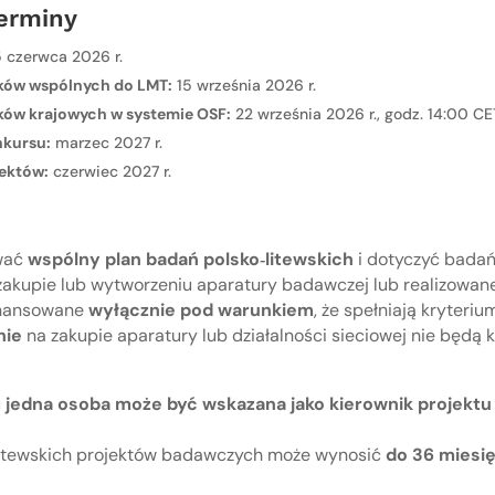
erminy
 czerwca 2026 r.
sków wspólnych do LMT:
15 września 2026 r.
ków krajowych w systemie OSF:
22 września 2026 r., godz. 14:00 CE
nkursu:
marzec 2027 r.
jektów:
czerwiec 2027 r.
wać
wspólny plan badań polsko‑litewskich
i dotyczyć bada
zakupie lub wytworzeniu aparatury badawczej lub realizowan
inansowane
wyłącznie pod warunkiem
, że spełniają kryter
nie
na zakupie aparatury lub działalności sieciowej nie będą 
u
jedna osoba może być wskazana jako kierownik projektu
o‑litewskich projektów badawczych może wynosić
do 36 miesi