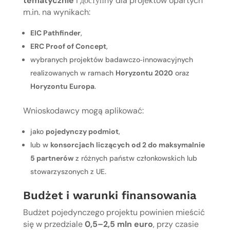
tematycznie
i доступny dla projektów opartych
m.in. na wynikach:
EIC Pathfinder
,
ERC Proof of Concept
,
wybranych projektów badawczo‑innowacyjnych
realizowanych w ramach
Horyzontu 2020
oraz
Horyzontu Europa
.
Wnioskodawcy mogą aplikować:
jako
pojedynczy podmiot
,
lub w
konsorcjach liczących od 2 do maksymalnie
5 partnerów
z różnych państw członkowskich lub
stowarzyszonych z UE.
Budżet i warunki finansowania
Budżet pojedynczego projektu powinien mieścić
się w przedziale
0,5–2,5 mln euro
, przy czasie