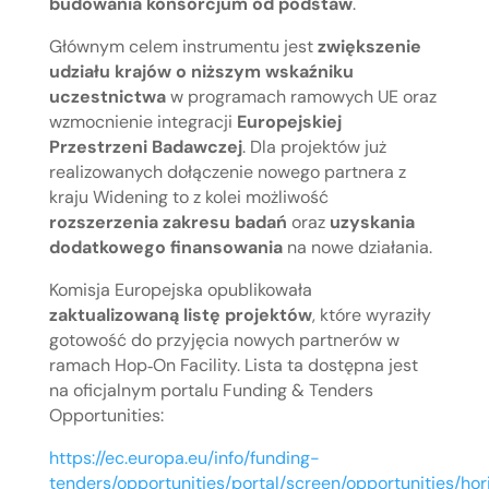
budowania konsorcjum od podstaw
.
Głównym celem instrumentu jest
zwiększenie
udziału krajów o niższym wskaźniku
uczestnictwa
w programach ramowych UE oraz
wzmocnienie integracji
Europejskiej
Przestrzeni Badawczej
. Dla projektów już
realizowanych dołączenie nowego partnera z
kraju Widening to z kolei możliwość
rozszerzenia zakresu badań
oraz
uzyskania
dodatkowego finansowania
na nowe działania.
Komisja Europejska opublikowała
zaktualizowaną listę projektów
, które wyraziły
gotowość do przyjęcia nowych partnerów w
ramach Hop‑On Facility. Lista ta dostępna jest
na oficjalnym portalu Funding & Tenders
Opportunities:
https://ec.europa.eu/info/funding-
tenders/opportunities/portal/screen/opportunities/ho