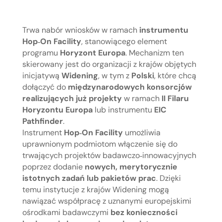
Trwa nabór wniosków w ramach
instrumentu
Hop‑On Facility
, stanowiącego element
programu
Horyzont Europa
. Mechanizm ten
skierowany jest do organizacji z krajów objętych
inicjatywą
Widening
, w tym z
Polski
, które chcą
dołączyć do
międzynarodowych konsorcjów
realizujących już projekty
w ramach
II Filaru
Horyzontu Europa
lub instrumentu
EIC
Pathfinder
.
Instrument
Hop‑On Facility
umożliwia
uprawnionym podmiotom włączenie się do
trwających projektów badawczo‑innowacyjnych
poprzez dodanie
nowych, merytorycznie
istotnych zadań lub pakietów prac
. Dzięki
temu instytucje z krajów Widening mogą
nawiązać współpracę z uznanymi europejskimi
ośrodkami badawczymi
bez konieczności