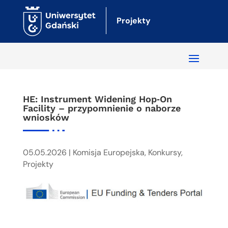
Projekty
HE: Instrument Widening Hop‑On
Facility – przypomnienie o naborze
wniosków
05.05.2026
|
Komisja Europejska
,
Konkursy
,
Projekty