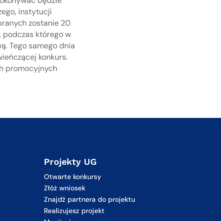
 dokonywać będzie
ego, instytucji
branych zostanie 20
e, podczas którego w
wą. Tego samego dnia
wieńczącej konkurs.
ach promocyjnych
Projekty UG
Otwarte konkursy
Złóż wniosek
Znajdź partnera do projektu
Realizujesz projekt