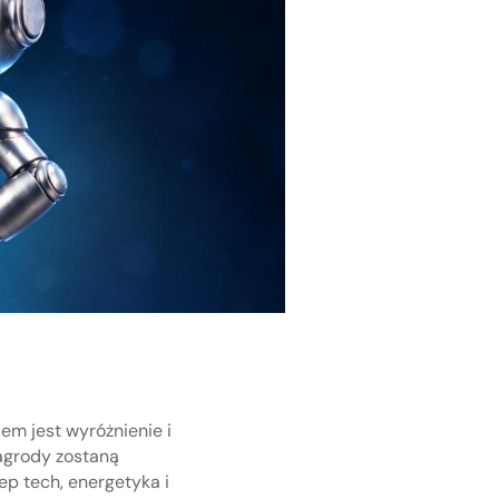
m jest wyróżnienie i
agrody zostaną
ep tech, energetyka i