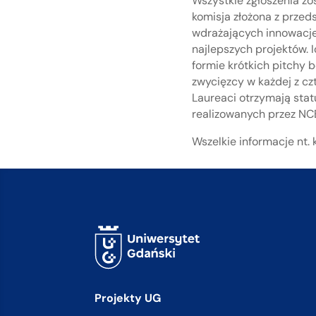
Wszystkie zgłoszenia zo
komisja złożona z przed
wdrażających innowacje
najlepszych projektów. 
formie krótkich pitchy
zwycięzcy w każdej z cz
Laureaci otrzymają stat
realizowanych przez NC
Wszelkie informacje nt.
Projekty UG