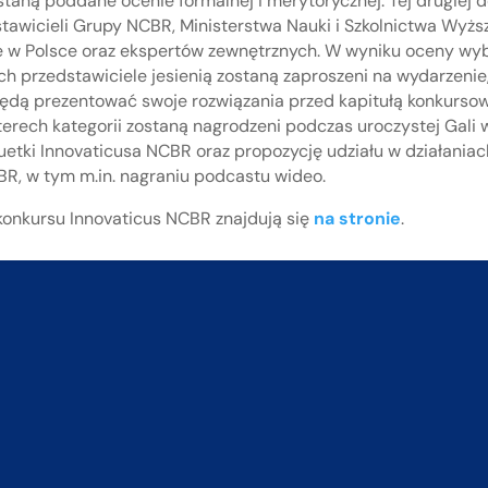
staną poddane ocenie formalnej i merytorycznej. Tej drugiej
stawicieli Grupy NCBR, Ministerstwa Nauki i Szkolnictwa Wyższ
 w Polsce oraz ekspertów zewnętrznych. W wyniku oceny wy
Ich przedstawiciele jesienią zostaną zaproszeni na wydarzeni
 będą prezentować swoje rozwiązania przed kapitułą konkurso
terech kategorii zostaną nagrodzeni podczas uroczystej Gali 
uetki Innovaticusa NCBR oraz propozycję udziału w działani
BR, w tym m.in. nagraniu podcastu wideo.
 konkursu Innovaticus NCBR znajdują się
na stronie
.