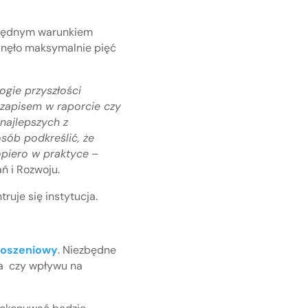
ezbędnym warunkiem
łynęło maksymalnie pięć
ogie przyszłości
 zapisem w raporcie czy
najlepszych z
sób podkreślić, że
opiero w praktyce
–
ń i Rozwoju.
ruje się instytucja.
łoszeniowy
. Niezbędne
ia czy wpływu na