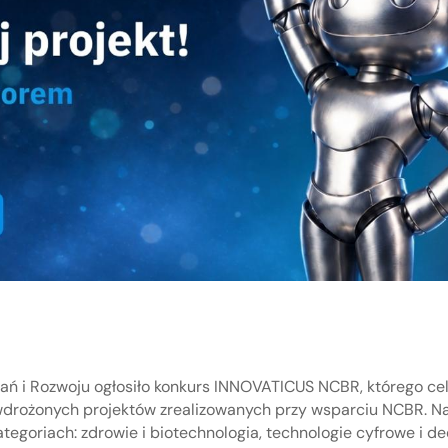
 i Rozwoju ogłosiło konkurs INNOVATICUS NCBR, którego cele
wdrożonych projektów zrealizowanych przy wsparciu NCBR. N
tegoriach: zdrowie i biotechnologia, technologie cyfrowe i de