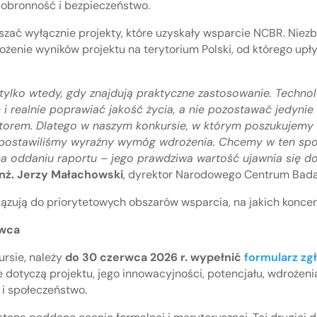
 obronność i bezpieczeństwo.
szać wyłącznie projekty, które uzyskały wsparcie NCBR. Ni
rożenie wyników projektu na terytorium Polski, od którego up
tylko wtedy, gdy znajdują praktyczne zastosowanie. Technol
 i realnie poprawiać jakość życia, a nie pozostawać jedynie
orem. Dlatego w naszym konkursie, w którym poszukujemy 
, postawiliśmy wyraźny wymóg wdrożenia. Chcemy w ten spo
 na oddaniu raportu – jego prawdziwa wartość ujawnia się d
 inż. Jerzy Małachowski
, dyrektor Narodowego Centrum Bada
ązują do priorytetowych obszarów wsparcia, na jakich koncent
rwca
ursie, należy
do 30 czerwca 2026 r. wypełnić
formularz zg
 dotyczą projektu, jego innowacyjności, potencjału, wdrożen
 i społeczeństwo.