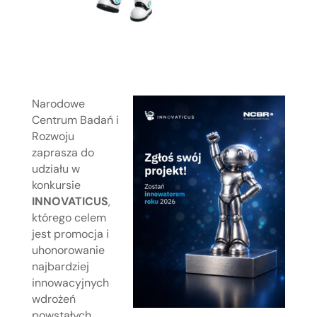
Narodowe
Centrum Badań i
Rozwoju
zaprasza do
udziału w
konkursie
INNOVATICUS
,
którego celem
jest promocja i
uhonorowanie
najbardziej
innowacyjnych
wdrożeń
powstałych