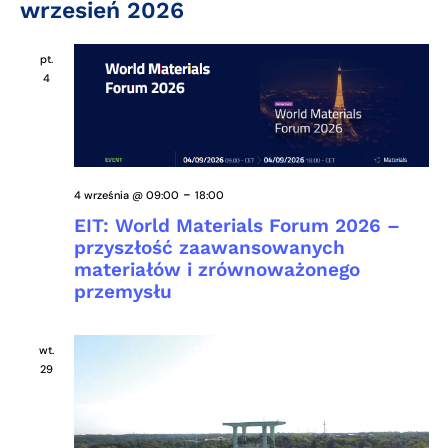
wrzesień 2026
pt.
4
-
4 września @ 09:00
18:00
EIT: World Materials Forum 2026 –
przyszłość zaawansowanych
materiałów i zrównoważonego
przemysłu
wt.
29