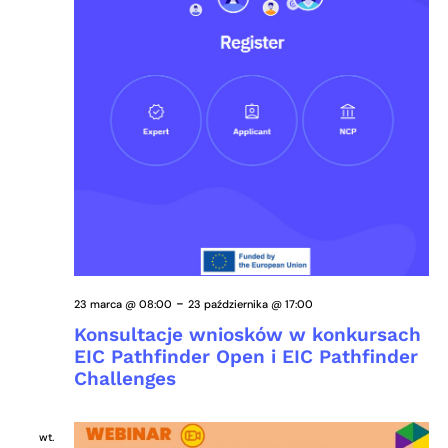
-
23 marca @ 08:00
23 października @ 17:00
Konsultacje wniosków w konkursach
EIC Pathfinder Open i EIC Pathfinder
Challenges
wt.