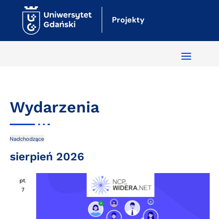
Projekty
Wydarzenia
Nadchodzące
Naw
Wy
Wybierz
sierpień 2026
Wi
Wi
datę.
na
pt.
7