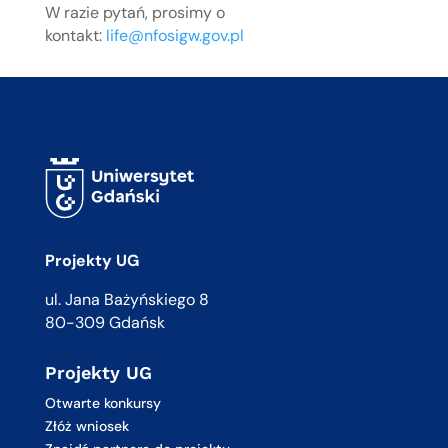
W razie pytań, prosimy o
kontakt:
life@nfosigw.gov.pl
Projekty UG
ul. Jana Bażyńskiego 8
80-309 Gdańsk
Projekty UG
Otwarte konkursy
Złóż wniosek