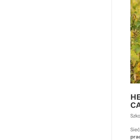
HE
CA
Szko
Sie
prac