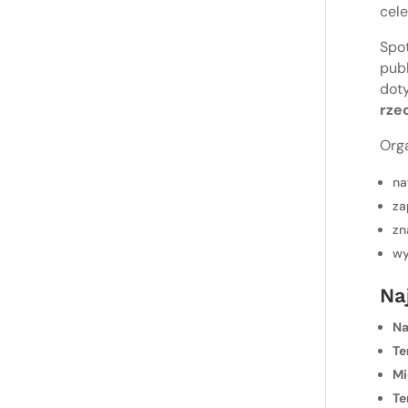
cel
Spot
publ
dot
rze
Orga
na
za
zn
wy
Na
Na
Te
Mi
Te