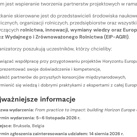
em jest wspieranie tworzenia partnerstw projektowych w ra
kanie skierowane jest do przedstawicieli środowiska naukoweg
icznych, organizacji rolniczych, przedsiębiorstw oraz wszyst
yczących
rolnictwa, innowacji, wymiany wiedzy oraz Euro
cz Wydajnego i Zrównoważonego Rolnictwa (EIP-AGRI)
.
nizatorzy poszukują uczestników, którzy chcieliby:
wiązać współpracę przy przygotowaniu projektów Horyzontu Europ
prezentować swoje doświadczenie i kompetencje,
aleźć partnerów do przyszłych konsorcjów międzynarodowych,
mienić się wiedzą i dobrymi praktykami z ekspertami z całej Europ
jważniejsze informacje
zwa wydarzenia:
From practice to impact: building Horizon Europe c
rmin wydarzenia:
5–6 listopada 2026 r.
ejsce:
Bruksela, Belgia
rmin zgłoszenia zainteresowania udziałem:
14 siernia 2026 r.