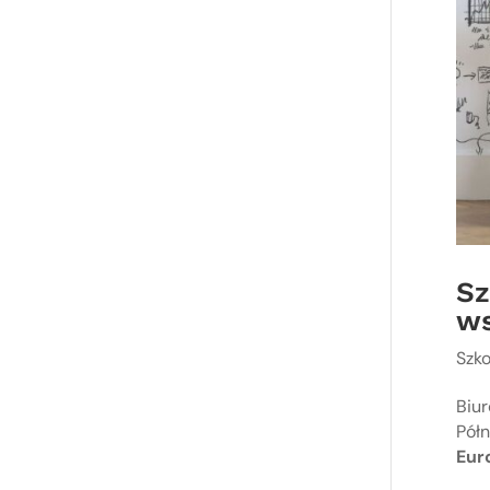
Sz
ws
Szko
Biu
Półn
Eur