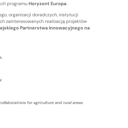
mach programu
Horyzont Europa
.
o, organizacji doradczych, instytucji
kich zainteresowanych realizacją projektów
pejskiego Partnerstwa Innowacyjnego na
a,
y.
ollaborations for agriculture and rural areas