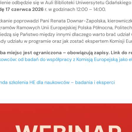
lenie odbędzie się w Auli Biblioteki Uniwersytetu Gdańskieg
dę 17 czerwca 2026
r. w godzinach 12:00 – 14:00.
tkanie poprowadzi Pani Renata Downar-Zapolska, kierownicz
ramów Ramowych Unii Europejskiej Polska Północna, Politec
edzą się Państwo między innymi dlaczego warto brać udział w
dy udziału w programie oraz jak zostać ekspertem Komisji Eur
ba miejsc jest ograniczona – obowiązują zapisy. Link do re
owców: od badań do współpracy z Komisją Europejską jako ek
nda szkolenia HE dla naukowców – badania i eksperci