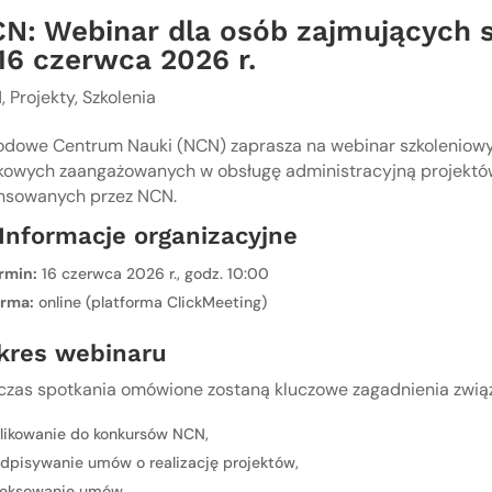
N: Webinar dla osób zajmujących 
16 czerwca 2026 r.
N
,
Projekty
,
Szkolenia
odowe Centrum Nauki (NCN) zaprasza na webinar szkoleniow
kowych zaangażowanych w obsługę administracyjną projektó
ansowanych przez NCN.
 Informacje organizacyjne
rmin:
16 czerwca 2026 r., godz. 10:00
rma:
online (platforma ClickMeeting)
kres webinaru
zas spotkania omówione zostaną kluczowe zagadnienia związa
likowanie do konkursów NCN,
dpisywanie umów o realizację projektów,
eksowanie umów,