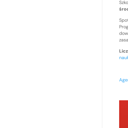
Szko
śro
Spo
Prog
dowi
zasa
Licz
nauk
Age