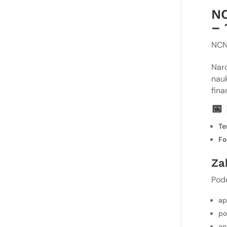
NC
– 
NC
Nar
nau
fin
📅
Te
Fo
Za
Podc
ap
po
an