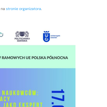
ą na
stronie organizatora
.