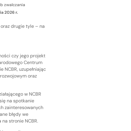
ub zwalczania
ia 2026 r.
oraz drugie tyle – na
ości czy jego projekt
 Narodowego Centrum
nie NCBR, uzupełniając
o-rozwojowym oraz
działającego w NCBR
się na spotkanie
ich zainteresowanych
iane błędy we
a na stronie NCBR.