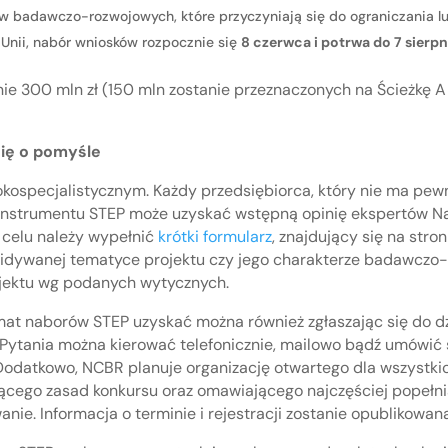
w badawczo-rozwojowych, które przyczyniają się do ograniczania l
 Unii, nabór wniosków rozpocznie się
8 czerwca i potrwa do 7 sierpn
ie 300 mln zł (150 mln zostanie przeznaczonych na Ścieżkę A 
ię o pomyśle
ospecjalistycznym. Każdy przedsiębiorca, który nie ma pewn
a instrumentu STEP może uzyskać wstępną opinię ekspertów
 celu należy wypełnić
krótki formularz
, znajdujący się na stro
ewidywanej tematyce projektu czy jego charakterze badawcz
ojektu wg podanych wytycznych.
emat naborów STEP uzyskać można również zgłaszając się do 
Pytania można kierować telefonicznie, mailowo bądź umówić 
 Dodatkowo, NCBR planuje organizację otwartego dla wszystk
zącego zasad konkursu oraz omawiającego najczęściej popełn
nie. Informacja o terminie i rejestracji zostanie opublikowan