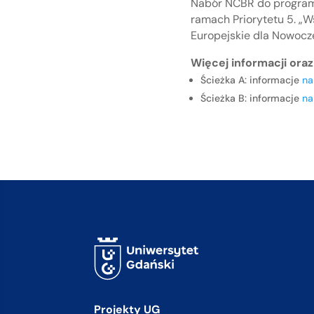
Nabór NCBR do programu
ramach Priorytetu 5. „W
Europejskie dla Nowocz
Więcej informacji ora
Ścieżka A: informacje
na
Ścieżka B: informacje
na
Projekty UG