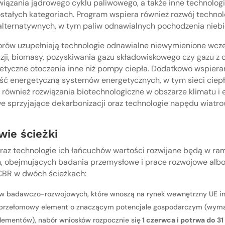
związania jądrowego cyklu paliwowego, a także inne technolog
tałych kategoriach. Program wspiera również rozwój technolo
lternatywnych, w tym paliw odnawialnych pochodzenia niebi
rów uzupełniają technologie odnawialne niewymienione wcześn
uzji, biomasy, pozyskiwania gazu składowiskowego czy gazu z o
etyczne otoczenia inne niż pompy ciepła. Dodatkowo wspiera
ść energetyczną systemów energetycznych, w tym sieci ciep
ę również rozwiązania biotechnologiczne w obszarze klimatu i 
e sprzyjające dekarbonizacji oraz technologie napędu wiatro
ie ścieżki
oraz technologie ich łańcuchów wartości rozwijane będą w r
obejmujących badania przemysłowe i prace rozwojowe albo 
CBR w dwóch ścieżkach:
ów badawczo-rozwojowych, które wnoszą na rynek wewnętrzny UE i
 przełomowy element o znaczącym potencjale gospodarczym (wyma
lementów), nabór wniosków rozpocznie się
1 czerwca i potrwa do 31 