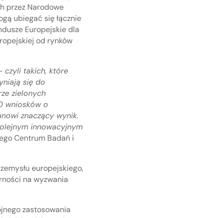
ch przez Narodowe
gą ubiegać się łącznie
dusze Europejskie dla
ropejskiej od rynków
czyli takich, które
yniają się do
rze zielonych
60 wniosków o
anowi znaczący wynik.
kolejnym innowacyjnym
wego Centrum Badań i
rzemysłu europejskiego,
orności na wyzwania
ójnego zastosowania