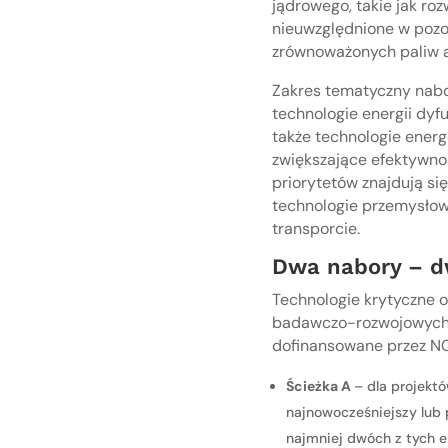
jądrowego, takie jak ro
nieuwzględnione w pozos
zrównoważonych paliw a
Zakres tematyczny nabo
technologie energii dyf
także technologie energ
zwiększające efektywno
priorytetów znajdują si
technologie przemysłow
transporcie.
Dwa nabory – dw
Technologie krytyczne 
badawczo-rozwojowych, 
dofinansowane przez N
Ścieżka A
– dla projekt
najnowocześniejszy lub
najmniej dwóch z tych e