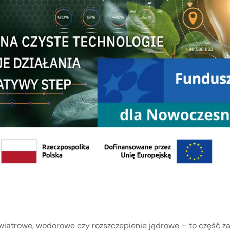
 wiatrowe, wodorowe czy rozszczepienie jądrowe – to część 