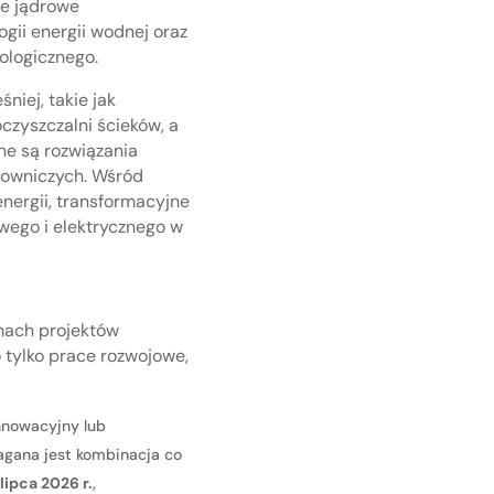
ie jądrowe
gii energii wodnej oraz
ologicznego.
iej, takie jak
czyszczalni ścieków, a
ne są rozwiązania
łowniczych. Wśród
energii, transformacyjne
wego i elektrycznego w
amach projektów
tylko prace rozwojowe,
nnowacyjny lub
gana jest kombinacja co
lipca 2026 r.
,