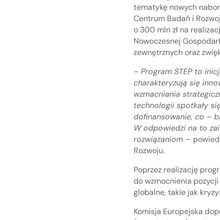
tematykę nowych naboró
Centrum Badań i Rozwoj
o 300 mln zł na realiz
Nowoczesnej Gospodarki.
zewnętrznych oraz zwię
– Program STEP to inicj
charakteryzują się inno
wzmacniania strategiczn
technologii spotkały s
dofinansowanie, co – b
W odpowiedzi na to za
rozwiązaniom –
powied
Rozwoju.
Poprzez realizację prog
do wzmocnienia pozycji
globalne, takie jak kryz
Komisja Europejska dop