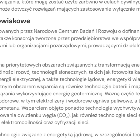
ozwiązania, które mogą zostać użyte zarówno w celach cywilnyc
może dotyczyć rozwiązań mających zastosowanie wyłącznie mi
owiskowe
zowanych przez Narodowe Centrum Badań i Rozwoju o dofina
 także konsorcja tworzone przez przedsiębiorstwa we współpra
mi lub organizacjami pozarządowymi, prowadzącymi działaln
na priorytetowych obszarach związanych z transformacją ener
ności rozwój technologii słonecznych, takich jak fotowoltaik
ergii elektrycznej, a także technologie lądowej energetyki wi
totnym obszarem wsparcia są również technologie baterii i ma
iązania wykorzystujące energię geotermiczną. Ważną część 
odorowe, w tym elektrolizery i wodorowe ogniwa paliwowe, a
biometanu. Wsparciem objęto ponadto technologie wychwytywa
owania dwutlenku węgla (CO₂), jak również technologie sieci
elektromobilności oraz cyfryzacji sieci.
hnologie związane z energetyką jądrową, w szczególności tec