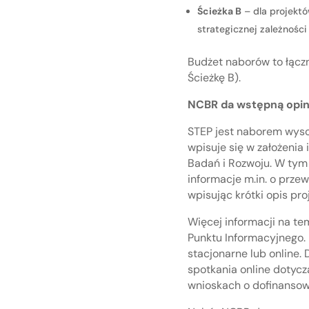
Ścieżka B
– dla projektó
strategicznej zależności
Budżet naborów to łączn
Ścieżkę B).
NCBR da wstępną opin
STEP jest naborem wysok
wpisuje się w założeni
Badań i Rozwoju. W tym
informacje m.in. o prz
wpisując krótki opis pr
Więcej informacji na t
Punktu Informacyjnego. 
stacjonarne lub online.
spotkania online dotyc
wnioskach o dofinansowa