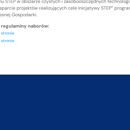
 STEP w obszarze czystych i zasobooszczędnych technologii
sparcie projektów realizujących cele inicjatywy STEP” prog
esnej Gospodarki.
z regulaminy naborów:
 stronie
 stronie