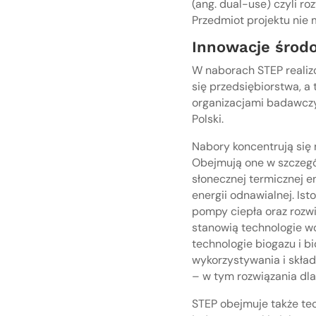
(ang. dual-use) czyli r
Przedmiot projektu nie 
Innowacje środ
W naborach STEP reali
się przedsiębiorstwa, a
organizacjami badawczy
Polski.
Nabory koncentrują się 
Obejmują one w szczegól
słonecznej termicznej en
energii odnawialnej. Is
pompy ciepła oraz rozw
stanowią technologie w
technologie biogazu i 
wykorzystywania i skład
– w tym rozwiązania dla 
STEP obejmuje także tec