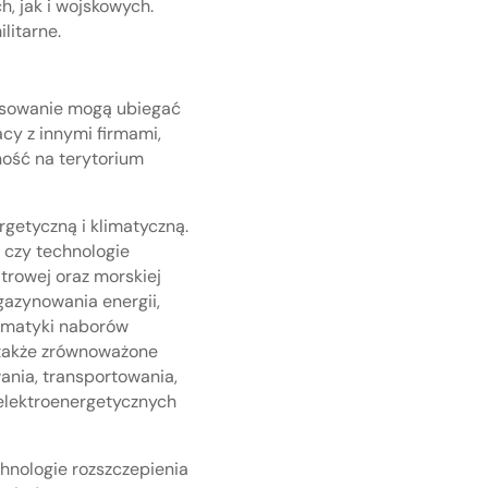
h, jak i wojskowych.
litarne.
nsowanie mogą ubiegać
cy z innymi firmami,
ość na terytorium
getyczną i klimatyczną.
a czy technologie
atrowej oraz morskiej
gazynowania energii,
tematyki naborów
 także zrównoważone
nia, transportowania,
 elektroenergetycznych
hnologie rozszczepienia