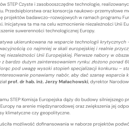
w STEP Czyste i zasobooszczędne technologie, realizowany
u. Przedsiębiorstwa oraz konsorcja naukowo-przemysłowe mo
ację projektów badawczo-rozwojowych w ramach programu Fun
 Inicjatywa ta ma na celu wzmocnienie niezależności Unii Eu
kszenie suwerenności technologicznej Europy.
atywa ukierunkowana na wsparcie technologii krytycznych – 
wacyjnością co najmniej w skali europejskiej i realnie przycz
ej niezależności Unii Europejskiej. Pierwsze nabory w obsza
ię z bardzo dużym zainteresowaniem rynku: złożono ponad 
iorąc pod uwagę wysoki stopień specjalizacji konkursu – st
interesowanie ponawiamy nabór, aby dać szansę wsparcia 
ział
prof. dr hab. inż. Jerzy Małachowski
, dyrektor Narodo
ramu STEP Komisja Europejska dąży do budowy silniejszego p
 Europy na arenie międzynarodowej oraz zwiększenia jej odp
ysy klimatyczne czy geopolityczne.
uściła możliwość dofinansowania w naborze projektów podw