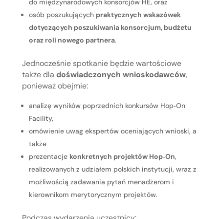
do międzynarodowych konsorcjów HE, oraz
osób poszukujących
praktycznych wskazówek
dotyczących poszukiwania konsorcjum, budżetu
oraz roli nowego partnera
.
Jednocześnie spotkanie będzie wartościowe
także dla
doświadczonych wnioskodawców
,
ponieważ obejmie:
analizę wyników poprzednich konkursów Hop‑On
Facility,
omówienie uwag ekspertów oceniających wnioski, a
także
prezentacje
konkretnych projektów Hop‑On
,
realizowanych z udziałem polskich instytucji, wraz z
możliwością zadawania pytań menadżerom i
kierownikom merytorycznym projektów.
Podczas wydarzenia uczestnicy: