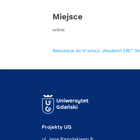
Miejsce
online
Rekrutacja do VI edycji „Akademii ERC” (K
Projekty UG
ul. Jana Bażyńskiego 8