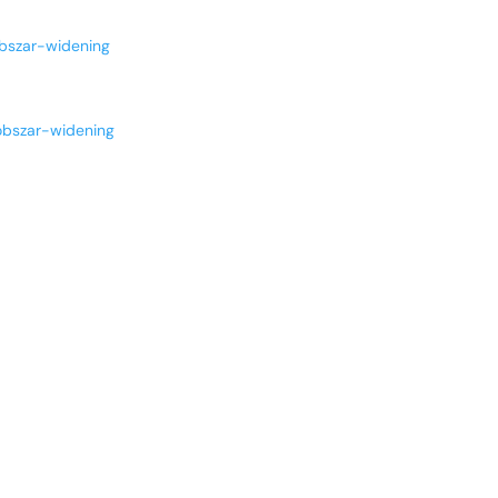
bszar-widening
obszar-widening