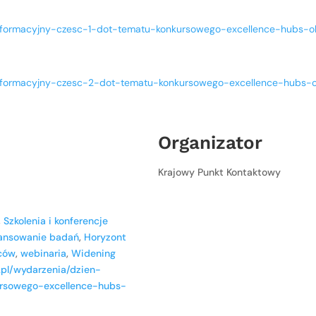
-informacyjny-czesc-1-dot-tematu-konkursowego-excellence-hubs-o
-informacyjny-czesc-2-dot-tematu-konkursowego-excellence-hubs-
Organizator
Krajowy Punkt Kontaktowy
,
Szkolenia i konferencje
nansowanie badań
,
Horyzont
wców
,
webinaria
,
Widening
.pl/wydarzenia/dzien-
rsowego-excellence-hubs-