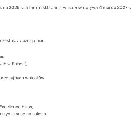
śnia 2026 r.
, a termin składania wniosków upływa
4 marca 2027 r.
zestnicy poznają m.in.:
s,
ch w Polsce),
urencyjnych wniosków.
Excellence Hubs,
szyć szanse na sukces.