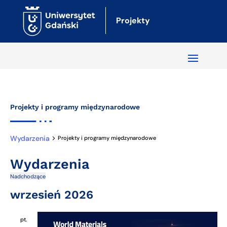
Projekty
Projekty i programy międzynarodowe
Wydarzenia
Projekty i programy międzynarodowe
Wydarzenia
Nadchodzące
Naw
Wy
Wybierz
wrzesień 2026
Wi
Wi
datę.
na
pt.