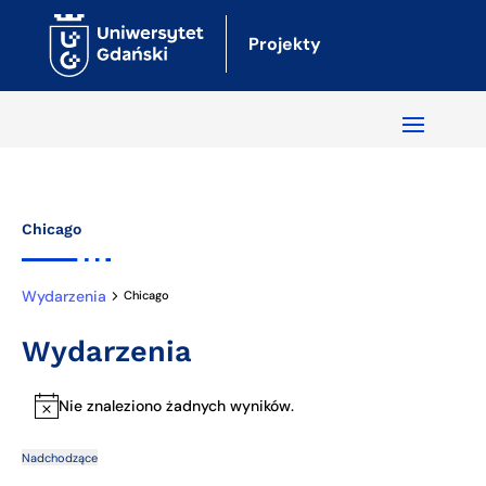
Projekty
Chicago
Wydarzenia
Chicago
Wydarzenia
Nie znaleziono żadnych wyników.
Powiadomienie
Nadchodzące
Naw
Wy
Wybierz