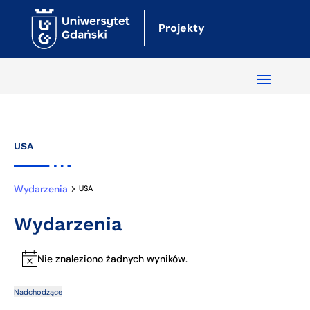
Projekty
USA
Wydarzenia
USA
Wydarzenia
Nie znaleziono żadnych wyników.
Powiadomienie
Nadchodzące
Naw
Wy
Wybierz