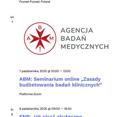
Poznań
Poznań, Poland
wt.
7
-
7 października, 2025 @ 10:00
12:00
ABM: Seminarium online „Zasady
budżetowania badań klinicznych”
Platforma Zoom
-
8 października, 2025 @ 09:00
16:30
śr.
8
FNP: Jak pisać skuteczne