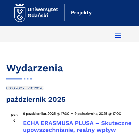
Projekty
Wydarzenia
 - 
06.10.2025
21.01.2026
Naw
Wy
Wybierz
październik 2025
Wi
Wi
datę.
na
-
6 października, 2025 @ 17:30
9 października, 2025 @ 17:00
pon.
6
ECHA ERASMUSA PLUSA – Skuteczne
upowszechnianie, realny wpływ