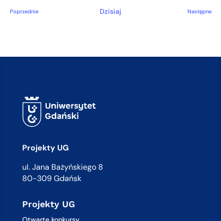
Dzisiaj
Wydarzenia
Wyd
Poprzednie
Następne
Projekty UG
ul. Jana Bażyńskiego 8
80-309 Gdańsk
Projekty UG
Otwarte konkursy